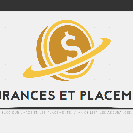
E BLOG SUR L'ARGENT, LES PLACEMENTS, L'IMMOBILIER, LES ASSURANCES, .