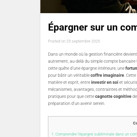
Épargner sur un co
Posted on
23 septembre 2025
Dans un monde où la gestion financière devient 
autrement, au-delà du simple compte bancaire t
cette quête d’une épargne intérieure, une
fortu
pour bâtir un véritable
coffre imaginaire
. Cett
matière et esprit, entre
investir en soi
et sécuri
mécanismes, avantages, contraintes et méthodes
pratiques pour que cette
cagnotte cognitive
de
préparation d’un avenir serein.
Co
1.
Comprendre l’épargne subliminale dans un com