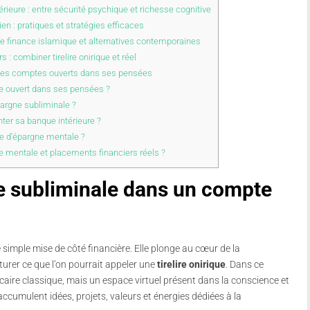
rieure : entre sécurité psychique et richesse cognitive
n : pratiques et stratégies efficaces
re finance islamique et alternatives contemporaines
: combiner tirelire onirique et réel
 les comptes ouverts dans ses pensées
 ouvert dans ses pensées ?
argne subliminale ?
nter sa banque intérieure ?
pe d’épargne mentale ?
entale et placements financiers réels ?
e subliminale dans un compte
simple mise de côté financière. Elle plonge au cœur de la
turer ce que l’on pourrait appeler une
tirelire onirique
. Dans ce
caire classique, mais un espace virtuel présent dans la conscience et
’accumulent idées, projets, valeurs et énergies dédiées à la