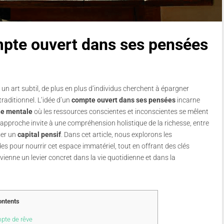
mpte ouvert dans ses pensées
un art subtil, de plus en plus d’individus cherchent à épargner
raditionnel. L’idée d’un
compte ouvert dans ses pensées
incarne
ne mentale
où les ressources conscientes et inconscientes se mêlent
e approche invite à une compréhension holistique de la richesse, entre
ser un
capital pensif
. Dans cet article, nous explorons les
 pour nourrir cet espace immatériel, tout en offrant des clés
vienne un levier concret dans la vie quotidienne et dans la
ntents
pte de rêve