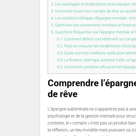
2.
Les avantages et implications d’une banque inté
3.
Comment nourrir son compte de rêve au quotidie
4.
Les solutions éthiques d’épargne mentale : ent
5.
Optimiser ses versements mentaux et financiers 
6.
Questions fréquentes sur l’épargne mentale et
6.1.
Comment définir concrètement un compte
6.2.
Peut-on mesurer les rendements d’une ép
6.3.
Quels sont les meilleurs outils pour alime
6.4.
La finance islamique autorise-t-elle ce ty
6.5.
Comment combiner efficacement épargne m
Comprendre l’épargn
de rêve
L’épargne subliminale ne s’apparente pas à une 
psychologie et de la gestion mentale pour struc
contexte, le « compte » n’est pas un produit ban
la réflexion, un lieu invisible mais puissant où s