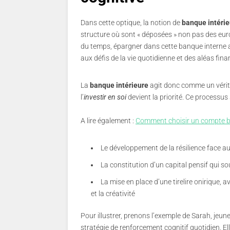
Dans cette optique, la notion de
banque intérie
structure où sont « déposées » non pas des euro
du temps, épargner dans cette banque interne accr
aux défis de la vie quotidienne et des aléas fina
La
banque intérieure
agit donc comme un vérita
l’
investir en soi
devient la priorité. Ce processu
A lire également :
Comment choisir un compte ba
Le développement de la résilience face au
La constitution d’un capital pensif qui s
La mise en place d’une tirelire onirique, 
et la créativité
Pour illustrer, prenons l’exemple de Sarah, jeun
stratégie de renforcement cognitif quotidien. El