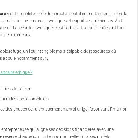
ure
vient compléter celle du compte mental en mettant en lumière la
s, mais des ressources psychiques et cognitives précieuses. Au fil
oît la sécurité psychique, c’est-à-dire la tranquillité d’esprit face
nciers extérieurs.
ble refuge, un lieu intangible mais palpable de ressources où
s s’appuie notamment sur :
ncaire éthique ?
 stress financier
outient les choix complexes
avec des phases de ralentissement mental dirigé, favorisant l’intuition
e entrepreneuse qui aligne ses décisions financières avec une
le reserve chaque jour un temps pour réfléchir à ses projets,