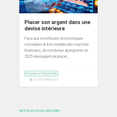
Placer son argent dans une
devise intérieure
Face aux incertitudes économiques
mondiales et à la volatilité des marchés
financiers, de nombreux épargnants en
2025 envisagent de placer…
Finances et Placements
23 SEPTEMBRE 2025
Navigation
ARTICLES PLUS ANCIENS