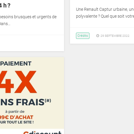
 h ?
Une Renault Captur urbaine, une
polyvalente ? Quel que soit vot
 besoins brusques et urgents de
 Dans…
Crédits
29 SEPTEMBRE 2022