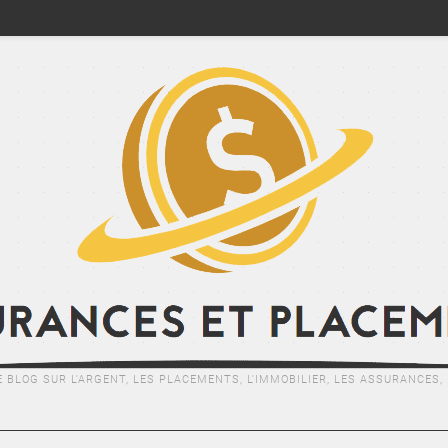
E BLOG SUR L'ARGENT, LES PLACEMENTS, L'IMMOBILIER, LES ASSURANCES, .