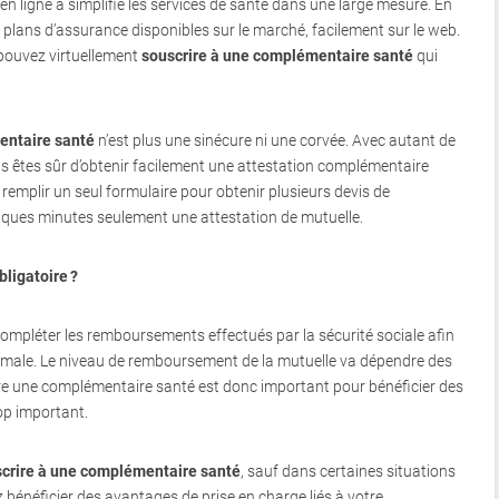
 en ligne a simplifié les services de santé dans une large mesure. En
e plans d’assurance disponibles sur le marché, facilement sur le web.
s pouvez virtuellement
souscrire à une complémentaire santé
qui
entaire santé
n’est plus une sinécure ni une corvée. Avec autant de
us êtes sûr d’obtenir facilement une attestation complémentaire
 remplir un seul formulaire pour obtenir plusieurs devis de
ques minutes seulement une attestation de mutuelle.
bligatoire ?
compléter les remboursements effectués par la sécurité sociale afin
ptimale. Le niveau de remboursement de la mutuelle va dépendre des
rire une complémentaire santé est donc important pour bénéficier des
op important.
crire à une complémentaire santé
, sauf dans certaines situations
 bénéficier des avantages de prise en charge liés à votre