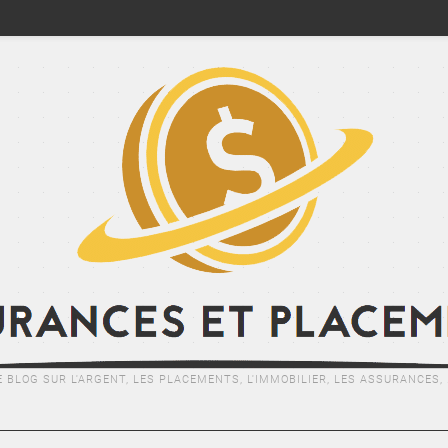
E BLOG SUR L'ARGENT, LES PLACEMENTS, L'IMMOBILIER, LES ASSURANCES, .