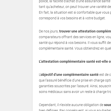
police, la facilité d’achat d’une assurance santé
tant qu’acheteur, on peut trouver une variété d
En fait, la situation est si confortable que vou
correspond à vos besoins et à votre budget.
De nos jours,
trouver une attestation complém
comparateurs offrant des services en ligne, vo
santé qui répond à vos besoins. Il vous suffit de
complémentaire santé. Vous obtiendrez en quel
L’attestation complémentaire santé est-elle o
L’
objectif d’une complémentaire santé
est de 
que l’assuré bénéficie d’une prise en charge o
garanties souscrites par l’assuré. Ainsi, sousc
soins médicaux sans avoir un reste à charge tr
Cependant, il n’existe aucune obligation de
sous
bien définies. Par conséquent, si vous souhaitez