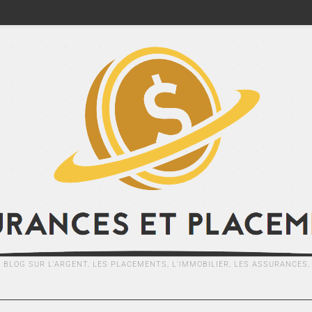
E BLOG SUR L'ARGENT, LES PLACEMENTS, L'IMMOBILIER, LES ASSURANCES, .