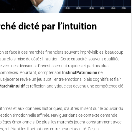
hé dicté par l’intuition
n et face à des marchés financiers souvent imprévisibles, beaucoup
trefois mise de côté : l’intuition. Cette capacité, souvent qualifiée
te vers des décisions d’investissement rapides et parfois plus
complexes. Pourtant, dompter son
InstinctPatrimoine
ne
-jacente révèle un jeu subtil entre émotions, biais cognitifs et flair
archéIntuitif
et réflexion analytique est devenu une compétence clé
rithmes et aux données historiques, d’autres misent sur le pouvoir du
rception émotionnelle affinée. Naviguer dans ce contexte demande
s pièges émotionnels. De plus, les marchés jouent constamment avec
reflétant les fluctuations entre peur et avidité. Ce jeu