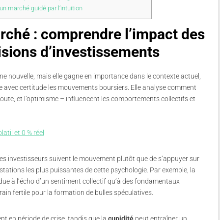
n marché guidé par l’intuition
rché : comprendre l’impact des
isions d’investissements
ne nouvelle, mais elle gagne en importance dans le contexte actuel,
ire avec certitude les mouvements boursiers. Elle analyse comment
e doute, et l’optimisme – influencent les comportements collectifs et
atil et 0 % réel
 les investisseurs suivent le mouvement plutôt que de s’appuyer sur
tations les plus puissantes de cette psychologie. Par exemple, la
 due à l’écho d’un sentiment collectif qu’à des fondamentaux
in fertile pour la formation de bulles spéculatives.
 en période de crise, tandis que la
cupidité
peut entraîner un