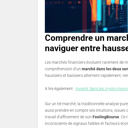
Comprendre un marché
naviguer entre hausses
Les marchés financiers évoluent rarement de man
compréhension d’un
marché dans les deux se
haussiers et baissiers alternent rapidement, re
A lire également :
Investir dans les crypto-monna
Sur un tel marché, la traditionnelle analyse pu
aussi prendre en compte ses intuitions, issues 
travail d’affinement de son
FeelingBourse
. Ce 
inconsciente de signaux faibles et facteurs éco