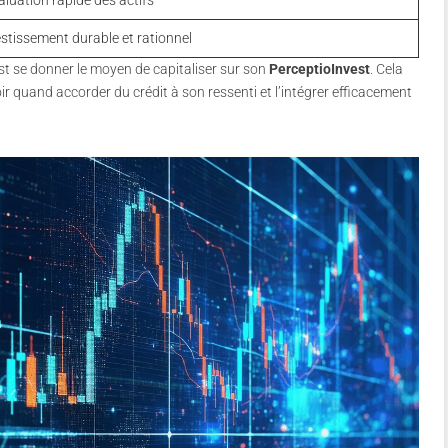
stissement durable et rationnel
st se donner le moyen de capitaliser sur son
PerceptioInvest
. Cela
r quand accorder du crédit à son ressenti et l’intégrer efficacement