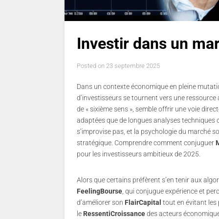
Investir dans un marc
Posted on
23 septembre 2025
Dans un contexte économique en pleine mutatio
d’investisseurs se tournent vers une ressource au
de « sixième sens », semble offrir une voie direc
adaptées que de longues analyses techniques 
s’improvise pas, et la psychologie du marché sous
stratégique. Comprendre comment conjuguer
M
pour les investisseurs ambitieux de 2025.
Alors que certains préfèrent s’en tenir aux algo
FeelingBourse
, qui conjugue expérience et pe
d’améliorer son
FlairCapital
tout en évitant le
le
RessentiCroissance
des acteurs économiques, 