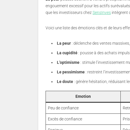
engouement excessif pour les actifs surévalués.
que les investisseurs chez
SensInves
intègrent 
Voici une liste des émotions clés et de leurs eff
La peur
: déclenche des ventes massives,
La cupidité
: pousse à des achats impulsi
L’optimisme
: stimule l’investissement m
Le pessimisme
: restreint l’investissemen
Le doute
: génère hésitation, réduisant 
Emotion
Peu de confiance
Retr
Excès de confiance
Pris
Panique
Déva