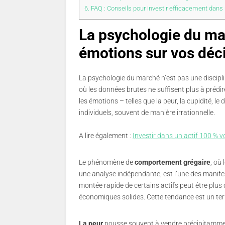
6.
FAQ : Conseils pour investir efficacement dans u
La psychologie du ma
émotions sur vos déc
La psychologie du marché n’est pas une discipli
où les données brutes ne suffisent plus à préd
les émotions – telles que la peur, la cupidité, l
individuels, souvent de manière irrationnelle.
A lire également :
Investir dans un actif 100 % vol
Le phénomène de
comportement grégaire
, où
une analyse indépendante, est l’une des manifes
montée rapide de certains actifs peut être plus
économiques solides. Cette tendance est un terra
La peur
pousse souvent à vendre précipitamment