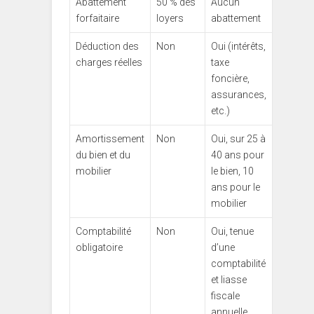
Abattement
50 % des
Aucun
forfaitaire
loyers
abattement
Déduction des
Non
Oui (intérêts,
charges réelles
taxe
foncière,
assurances,
etc.)
Amortissement
Non
Oui, sur 25 à
du bien et du
40 ans pour
mobilier
le bien, 10
ans pour le
mobilier
Comptabilité
Non
Oui, tenue
obligatoire
d’une
comptabilité
et liasse
fiscale
annuelle