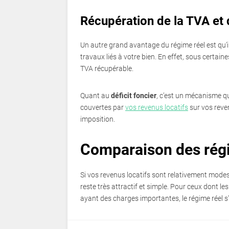
Récupération de la TVA et d
Un autre grand avantage du régime réel est qu’il 
travaux liés à votre bien. En effet, sous certai
TVA récupérable.
Quant au
déficit foncier
, c’est un mécanisme qu
couvertes par
vos revenus locatifs
sur vos reven
imposition.
Comparaison des régim
Si vos revenus locatifs sont relativement mode
reste très attractif et simple. Pour ceux dont l
ayant des charges importantes, le régime réel 