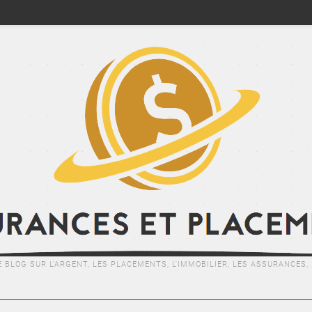
E BLOG SUR L'ARGENT, LES PLACEMENTS, L'IMMOBILIER, LES ASSURANCES, .