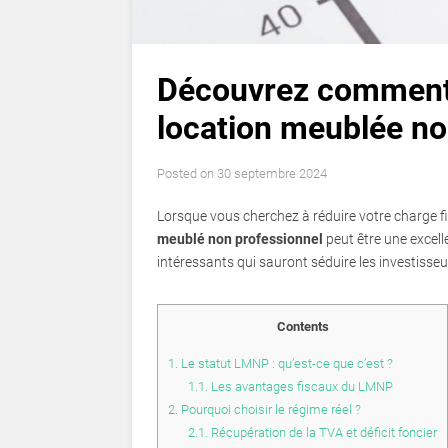
Découvrez comment d
location meublée no
Posted on
30 septembre 2024
Lorsque vous cherchez à réduire votre charge fi
meublé non professionnel
peut être une excell
intéressants qui sauront séduire les investisseu
Contents
1.
Le statut LMNP : qu’est-ce que c’est ?
1.1.
Les avantages fiscaux du LMNP
2.
Pourquoi choisir le régime réel ?
2.1.
Récupération de la TVA et déficit foncier