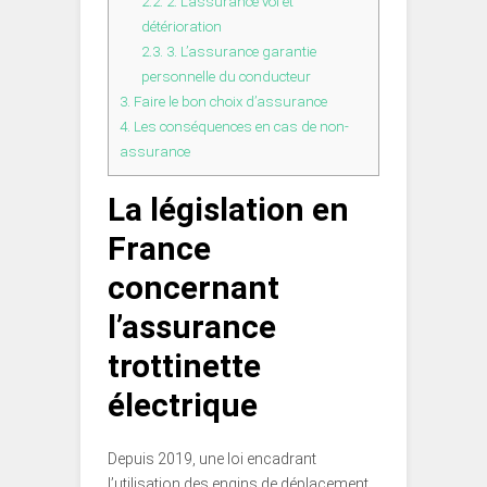
2.2.
2. L’assurance vol et
détérioration
2.3.
3. L’assurance garantie
personnelle du conducteur
3.
Faire le bon choix d’assurance
4.
Les conséquences en cas de non-
assurance
La législation en
France
concernant
l’assurance
trottinette
électrique
Depuis 2019, une loi encadrant
l’utilisation des engins de déplacement