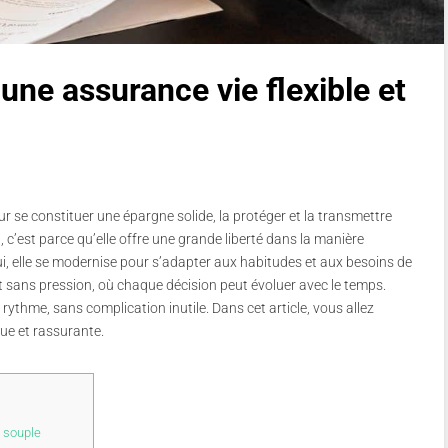
une assurance vie flexible et
our se constituer une épargne solide, la protéger et la transmettre
, c’est parce qu’elle offre une grande liberté dans la manière
ui, elle se modernise pour s’adapter aux habitudes et aux besoins de
et sans pression, où chaque décision peut évoluer avec le temps.
e rythme, sans complication inutile. Dans cet article, vous allez
que et rassurante.
 souple