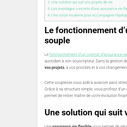
2.
Une solution qui suit vos projets de vie
3.
Les avantages concrets d’une assurance vie fl
4.
Une vision moderne pour accompagner l’épargne
Le fonctionnement d’
souple
Le
fonctionnement d’un contrat d’assurance vi
quotidien à son souscripteur. Dans la gestion d
vos projets
, à vos priorités et à vos changemen
Cette souplesse vous aide à avancer sans stress
Grâce à sa structure simple, vous profitez d’un 
permet de rester maître de votre évolution fina
Une solution qui suit 
Une
assurance vie flexible
vous permet de sécu