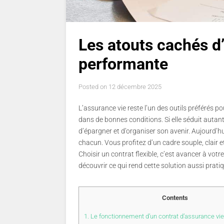
Les atouts cachés d’
performante
Posted on
12 décembre 2025
L’assurance vie reste l’un des outils préférés p
dans de bonnes conditions. Si elle séduit autant
d’épargner et d’organiser son avenir. Aujourd’h
chacun. Vous profitez d’un cadre souple, clair 
Choisir un contrat flexible, c’est avancer à votr
découvrir ce qui rend cette solution aussi prati
Contents
1.
Le fonctionnement d’un contrat d’assurance vie