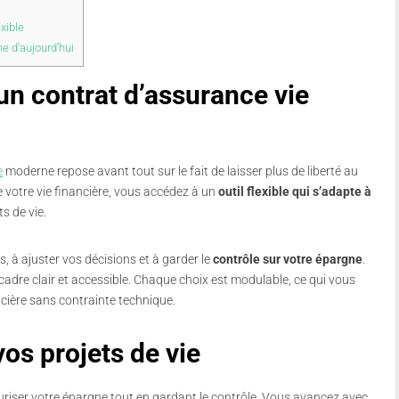
exible
 d’aujourd’hui
un contrat d’assurance vie
e
moderne repose avant tout sur le fait de laisser plus de liberté au
e votre vie financière, vous accédez à un
outil flexible qui s’adapte à
ts de vie.
, à ajuster vos décisions et à garder le
contrôle sur votre épargne
.
cadre clair et accessible. Chaque choix est modulable, ce qui vous
ncière sans contrainte technique.
vos projets de vie
riser votre épargne tout en gardant le contrôle. Vous avancez avec