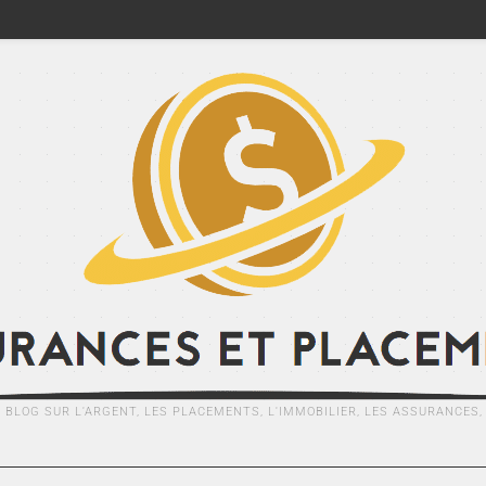
E BLOG SUR L'ARGENT, LES PLACEMENTS, L'IMMOBILIER, LES ASSURANCES, .