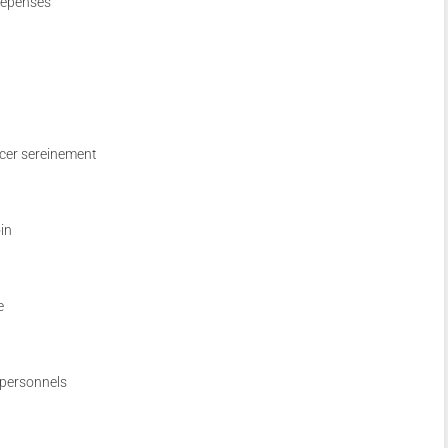
 dépenses
ncer sereinement
in
e
personnels