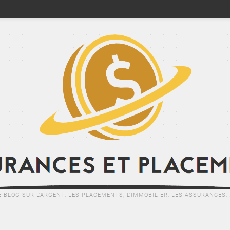
E BLOG SUR L'ARGENT, LES PLACEMENTS, L'IMMOBILIER, LES ASSURANCES, .