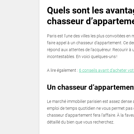
Quels sont les avanta
chasseur d’apparteme
Paris est l’une des villes les plus convoitées en 
faire appel à un chasseur d’appartement. Ce de
répond aux attentes de l’acquéreur. Recourir à
incontestables. En voici quelques-uns !
A lire également :
6 conseils avant d’acheter vot
Un chasseur d’appartemen
Le marché immobilier parisien est assez dense au
emploi de temps quotidien ne vous permet pas 
chasseur d’appartement fera l’affaire. À la fave
détaillé du bien que vous recherchez.