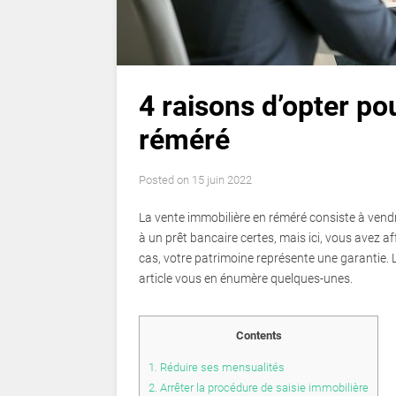
4 raisons d’opter po
réméré
Posted on
15 juin 2022
La vente immobilière en réméré consiste à vendr
à un prêt bancaire certes, mais ici, vous avez a
cas, votre patrimoine représente une garantie. 
article vous en énumère quelques-unes.
Contents
1.
Réduire ses mensualités
2.
Arrêter la procédure de saisie immobilière