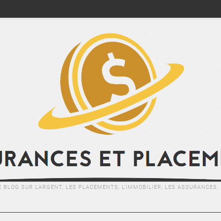
E BLOG SUR L'ARGENT, LES PLACEMENTS, L'IMMOBILIER, LES ASSURANCES, .