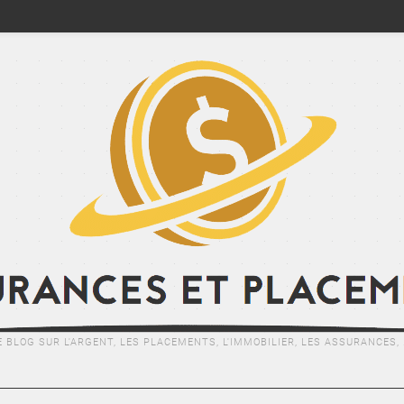
E BLOG SUR L'ARGENT, LES PLACEMENTS, L'IMMOBILIER, LES ASSURANCES, .