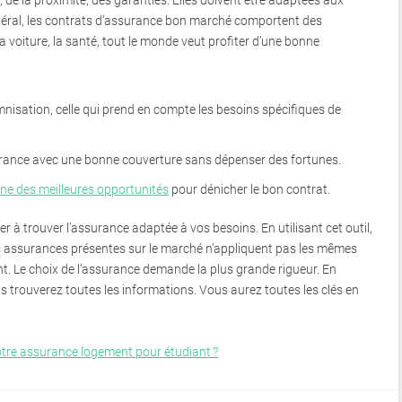
, de la proximité, des garanties. Elles doivent être adaptées aux
énéral, les contrats d’assurance bon marché comportent des
a voiture, la santé, tout le monde veut profiter d’une bonne
demnisation, celle qui prend en compte les besoins spécifiques de
rance avec une bonne couverture sans dépenser des fortunes.
une des meilleures opportunités
pour dénicher le bon contrat.
er à trouver l’assurance adaptée à vos besoins. En utilisant cet outil,
s assurances présentes sur le marché n’appliquent pas les mêmes
 Le choix de l’assurance demande la plus grande rigueur. En
us trouverez toutes les informations. Vous aurez toutes les clés en
otre assurance logement pour étudiant ?