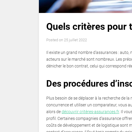
Quels critères pour 
Posted on
25 juillet 2022
Il existe un grand nombre d’assurances : auto, 
acteurs sur le marché sont nombreux. Les préoc
dénicher le bon contrat, celui qui correspond ré
Des procédures d’insc
Plus besoin de se déplacer à la recherche de la 
concurrence et utiliser un comparateur, vous 
alors de
découvrir critères-assurances.fr
. Il vo
profil. Certaines compagnies d’assurance offrent 
coûts de développement et de logistique sont m