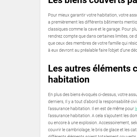
Pour mieux garantir votre habitation, votre assu
a premièrement les différents bâtiments mention
classiques comme la cave et le garage. Pour plu
rendrez compte que dans certaines limites, ce d
que ceux des membres de votre famille qui résid
à eux devront au préalable faire l’objet d’une dé
Les autres éléments 
habitation
En plus des biens évoqués ci-dessus, votre ass
derniers, Il y a tout d’abord la responsabilité ci
l’assurance habitation. Il en est de même pour
l
l’assurance habitation. A cela s’ajoutent les d
ou encore à une explosion. Accessoirement, selon
couvrir le cambriolage, le bris de glace et les c
différents éléments soient totalement couverts p