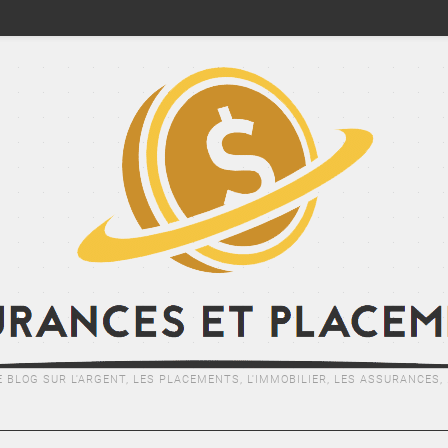
E BLOG SUR L'ARGENT, LES PLACEMENTS, L'IMMOBILIER, LES ASSURANCES, .