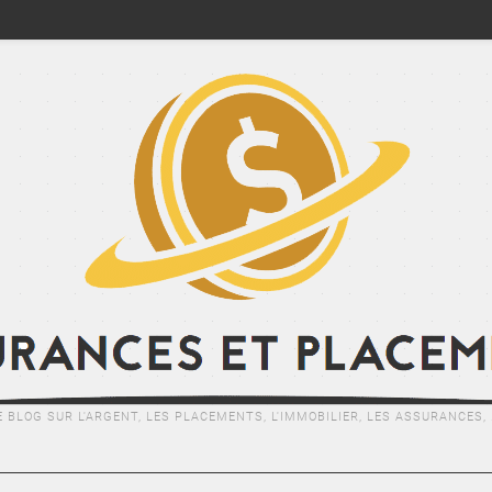
E BLOG SUR L'ARGENT, LES PLACEMENTS, L'IMMOBILIER, LES ASSURANCES, .