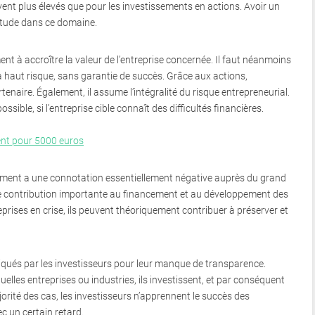
nt plus élevés que pour les investissements en actions. Avoir un
itude dans ce domaine.
nt à accroître la valeur de l’entreprise concernée. Il faut néanmoins
t à haut risque, sans garantie de succès. Grâce aux actions,
rtenaire. Également, il assume l’intégralité du risque entrepreneurial.
sible, si l’entreprise cible connaît des difficultés financières.
ent pour 5000 euros
sement a une connotation essentiellement négative auprès du grand
ne contribution importante au financement et au développement des
prises en crise, ils peuvent théoriquement contribuer à préserver et
tiqués par les investisseurs pour leur manque de transparence.
elles entreprises ou industries, ils investissent, et par conséquent
jorité des cas, les investisseurs n’apprennent le succès des
c un certain retard.