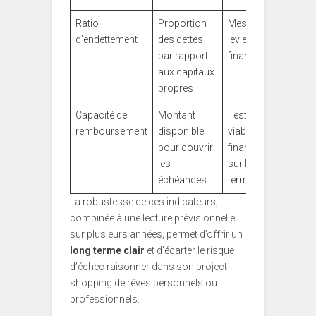
Ratio
Proportion
Mesurer le
d’endettement
des dettes
levier
par rapport
financier
aux capitaux
propres
Capacité de
Montant
Tester la
remboursement
disponible
viabilité du
pour couvrir
financement
les
sur le long
échéances
terme
La robustesse de ces indicateurs,
combinée à une lecture prévisionnelle
sur plusieurs années, permet d’offrir un
long terme clair
et d’écarter le risque
d’échec raisonner dans son project
shopping de rêves personnels ou
professionnels.