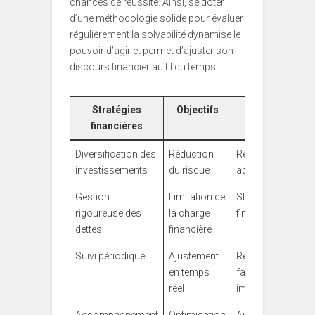
chances de réussite. Ainsi, se doter
d’une méthodologie solide pour évaluer
régulièrement la solvabilité dynamise le
pouvoir d’agir et permet d’ajuster son
discours financier au fil du temps.
Stratégies
Objectifs
Résultats
financières
attendus
Diversification des
Réduction
Résilience
investissements
du risque
accrue
Gestion
Limitation de
Stabilité
rigoureuse des
la charge
financière
dettes
financière
Suivi périodique
Ajustement
Réactivité
en temps
face aux
réel
imprévus