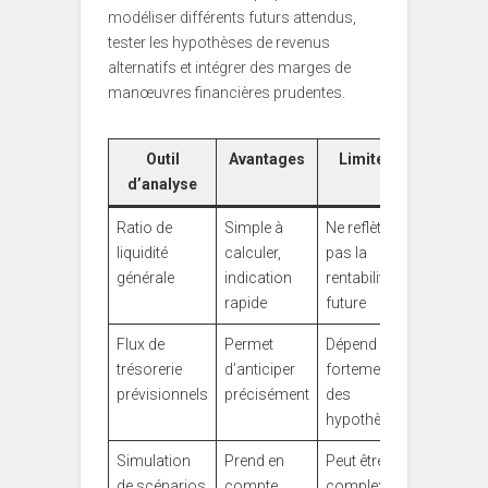
modéliser différents futurs attendus,
tester les hypothèses de revenus
alternatifs et intégrer des marges de
manœuvres financières prudentes.
Outil
Avantages
Limites
d’analyse
Ratio de
Simple à
Ne reflète
liquidité
calculer,
pas la
générale
indication
rentabilité
rapide
future
Flux de
Permet
Dépend
trésorerie
d’anticiper
fortement
prévisionnels
précisément
des
hypothèses
Simulation
Prend en
Peut être
de scénarios
compte
complexe à