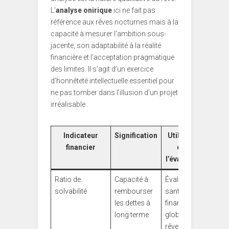
L’
analyse onirique
ici ne fait pas
référence aux rêves nocturnes mais à la
capacité à mesurer l’ambition sous-
jacente, son adaptabilité à la réalité
financière et l’acceptation pragmatique
des limites. Il s’agit d’un exercice
d’honnêteté intellectuelle essentiel pour
ne pas tomber dans l’illusion d’un projet
irréalisable.
Indicateur
Signification
Utilisation
financier
dans
l’évaluation
Ratio de
Capacité à
Évaluer la
solvabilité
rembourser
santé
les dettes à
financière
long terme
globale du
rêve