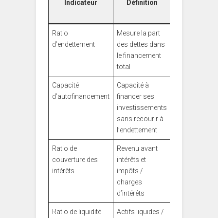
Indicateur
Définition
Impact sur l
solvabilité
Ratio
Mesure la part
Plus il est élev
d’endettement
des dettes dans
plus le risque
le financement
financier
total
augmente
Capacité
Capacité à
Indice de
d’autofinancement
financer ses
pérennité et
investissements
d’indépendan
sans recourir à
l’endettement
Ratio de
Revenu avant
Mesure la
couverture des
intérêts et
solvabilité
intérêts
impôts /
immédiate sur
charges
la dette
d’intérêts
Ratio de liquidité
Actifs liquides /
Gestion des