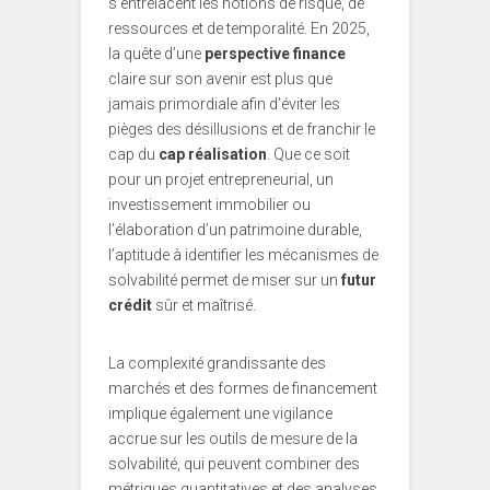
s’entrelacent les notions de risque, de
ressources et de temporalité. En 2025,
la quête d’une
perspective finance
claire sur son avenir est plus que
jamais primordiale afin d’éviter les
pièges des désillusions et de franchir le
cap du
cap réalisation
. Que ce soit
pour un projet entrepreneurial, un
investissement immobilier ou
l’élaboration d’un patrimoine durable,
l’aptitude à identifier les mécanismes de
solvabilité permet de miser sur un
futur
crédit
sûr et maîtrisé.
La complexité grandissante des
marchés et des formes de financement
implique également une vigilance
accrue sur les outils de mesure de la
solvabilité, qui peuvent combiner des
métriques quantitatives et des analyses