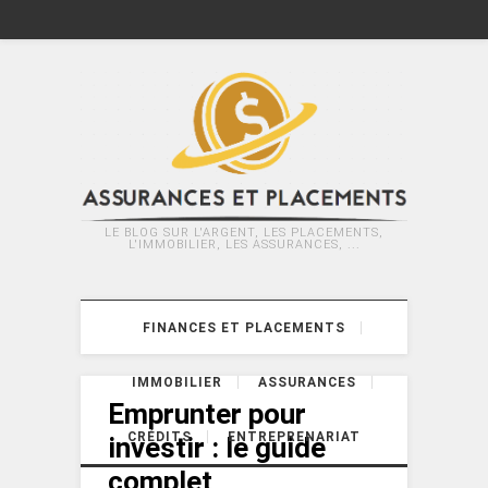
LE BLOG SUR L'ARGENT, LES PLACEMENTS,
L'IMMOBILIER, LES ASSURANCES, ...
FINANCES ET PLACEMENTS
IMMOBILIER
ASSURANCES
Emprunter pour
CRÉDITS
ENTREPRENARIAT
investir : le guide
complet