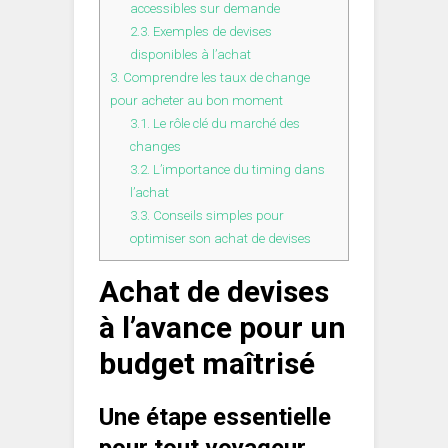
accessibles sur demande
2.3.
Exemples de devises
disponibles à l’achat
3.
Comprendre les taux de change
pour acheter au bon moment
3.1.
Le rôle clé du marché des
changes
3.2.
L’importance du timing dans
l’achat
3.3.
Conseils simples pour
optimiser son achat de devises
Achat de devises
à l’avance pour un
budget maîtrisé
Une étape essentielle